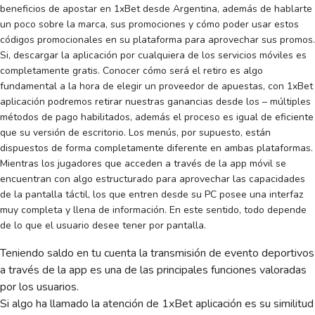
beneficios de apostar en 1xBet desde Argentina, además de hablarte
un poco sobre la marca, sus promociones y cómo poder usar estos
códigos promocionales en su plataforma para aprovechar sus promos.
Si, descargar la aplicación por cualquiera de los servicios móviles es
completamente gratis. Conocer cómo será el retiro es algo
fundamental a la hora de elegir un proveedor de apuestas, con 1xBet
aplicación podremos retirar nuestras ganancias desde los – múltiples
métodos de pago habilitados, además el proceso es igual de eficiente
que su versión de escritorio. Los menús, por supuesto, están
dispuestos de forma completamente diferente en ambas plataformas.
Mientras los jugadores que acceden a través de la app móvil se
encuentran con algo estructurado para aprovechar las capacidades
de la pantalla táctil, los que entren desde su PC posee una interfaz
muy completa y llena de información. En este sentido, todo depende
de lo que el usuario desee tener por pantalla.
Teniendo saldo en tu cuenta la transmisión de evento deportivos
a través de la app es una de las principales funciones valoradas
por los usuarios.
Si algo ha llamado la atención de 1xBet aplicación es su similitud