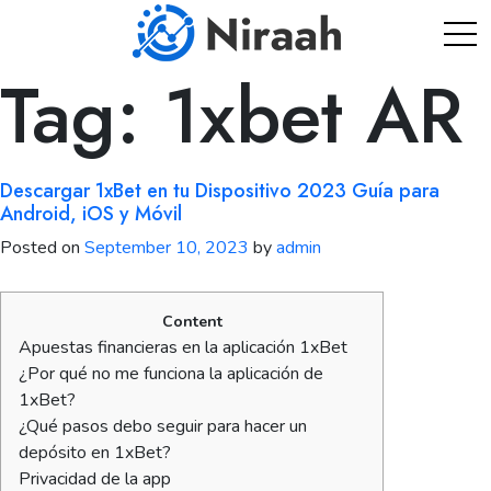
Skip
to
content
Tag:
1xbet AR
Descargar 1xBet en tu Dispositivo 2023 Guía para
Android, iOS y Móvil
Posted on
September 10, 2023
by
admin
Content
Apuestas financieras en la aplicación 1xBet
¿Por qué no me funciona la aplicación de
1xBet?
¿Qué pasos debo seguir para hacer un
depósito en 1xBet?
Privacidad de la app