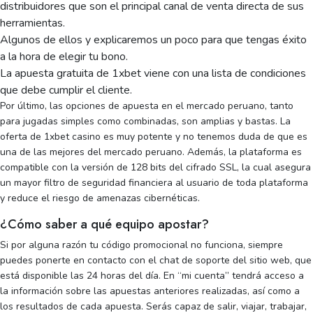
distribuidores que son el principal canal de venta directa de sus
herramientas.
Algunos de ellos y explicaremos un poco para que tengas éxito
a la hora de elegir tu bono.
La apuesta gratuita de 1xbet viene con una lista de condiciones
que debe cumplir el cliente.
Por último, las opciones de apuesta en el mercado peruano, tanto
para jugadas simples como combinadas, son amplias y bastas. La
oferta de 1xbet casino es muy potente y no tenemos duda de que es
una de las mejores del mercado peruano. Además, la plataforma es
compatible con la versión de 128 bits del cifrado SSL, la cual asegura
un mayor filtro de seguridad financiera al usuario de toda plataforma
y reduce el riesgo de amenazas cibernéticas.
¿Cómo saber a qué equipo apostar?
Si por alguna razón tu código promocional no funciona, siempre
puedes ponerte en contacto con el chat de soporte del sitio web, que
está disponible las 24 horas del día. En “mi cuenta” tendrá acceso a
la información sobre las apuestas anteriores realizadas, así como a
los resultados de cada apuesta. Serás capaz de salir, viajar, trabajar,