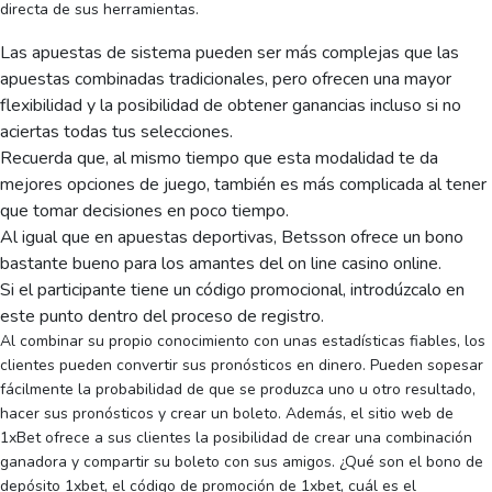
directa de sus herramientas.
Las apuestas de sistema pueden ser más complejas que las
apuestas combinadas tradicionales, pero ofrecen una mayor
flexibilidad y la posibilidad de obtener ganancias incluso si no
aciertas todas tus selecciones.
Recuerda que, al mismo tiempo que esta modalidad te da
mejores opciones de juego, también es más complicada al tener
que tomar decisiones en poco tiempo.
Al igual que en apuestas deportivas, Betsson ofrece un bono
bastante bueno para los amantes del on line casino online.
Si el participante tiene un código promocional, introdúzcalo en
este punto dentro del proceso de registro.
Al combinar su propio conocimiento con unas estadísticas fiables, los
clientes pueden convertir sus pronósticos en dinero. Pueden sopesar
fácilmente la probabilidad de que se produzca uno u otro resultado,
hacer sus pronósticos y crear un boleto. Además, el sitio web de
1xBet ofrece a sus clientes la posibilidad de crear una combinación
ganadora y compartir su boleto con sus amigos. ¿Qué son el bono de
depósito 1xbet, el código de promoción de 1xbet, cuál es el