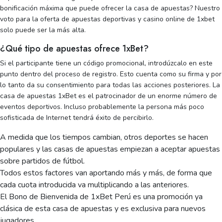
bonificación máxima que puede ofrecer la casa de apuestas? Nuestro
voto para la oferta de apuestas deportivas y casino online de 1xbet
solo puede ser la más alta.
¿Qué tipo de apuestas ofrece 1xBet?
Si el participante tiene un código promocional, introdúzcalo en este
punto dentro del proceso de registro. Esto cuenta como su firma y por
lo tanto da su consentimiento para todas las acciones posteriores. La
casa de apuestas 1xBet es el patrocinador de un enorme número de
eventos deportivos. Incluso probablemente la persona más poco
sofisticada de Internet tendrá éxito de percibirlo.
A medida que los tiempos cambian, otros deportes se hacen
populares y las casas de apuestas empiezan a aceptar apuestas
sobre partidos de fútbol.
Todos estos factores van aportando más y más, de forma que
cada cuota introducida va multiplicando a las anteriores.
El Bono de Bienvenida de 1xBet Perú es una promoción ya
clásica de esta casa de apuestas y es exclusiva para nuevos
jugadores.