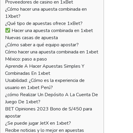
y
Proveedores de casino en 1xBet
Móvil
¿Cómo hacer una apuesta combinada en
1Xbet?
¿Qué tipo de apuestas ofrece 1xBet?
Hacer una apuesta combinada en 1xbet
Nuevas casas de apuesta
¿Cómo saber a qué equipo apostar?
Cómo hacer una apuesta combinada en 1xbet
México: paso a paso
Aprende A Hacer Apuestas Simples Y
Combinadas En 1xbet
Usabilidad: ¿Cómo es la experiencia de
usuario en 1xbet Perú?
¿cómo Realizar Un Depósito A La Cuenta De
Juego De 1xbet?
BET Opiniones 2023 Bono de S/450 para
apostar
¿Se puede jugar JetX en 1xbet?
Recibe noticias y lo mejor en apuestas