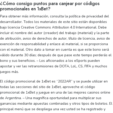
¿Cómo consigo puntos para canjear por códigos
promocionales en 1xBet?
Para obtener más información, consulta la política de privacidad del
desarrollador. Todos los materiales de este sitio están disponibles
bajo licencia Creative Commons Attribution 4.0 International. Debe
incluir el nombre del autor (creador) del trabajo (material) y la parte
de atribución, aviso de derechos de autor, título de licencia, aviso de
exención de responsabilidad y enlace al material, si se proporciona
con el material. Otro dato a tomar en cuenta es que este bono será
válido durante 30 días; después de que pase este tiempo perderás el
bono y sus beneficios. – Los aficionados a los eSports pueden
apostar y ver las retransmisiones de DOTA, LoL, CS, FIFA y muchos
juegos más.
El código promocional de 1xBet es “2022AR” y se puede utilizar en
todas las secciones del sitio de 1xBet, aproveche el código
promocional de 1xBet y juegue en una de las mejores casinos online
de Argentina. – Una magnífica oportunidad para multiplicar sus
ganancias mediante apuestas combinadas y otros tipos de boletos. El
principal menú que se despliega una vez usted se ha registrado y