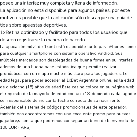
posee una interfaz muy completa y llena de información.
La aplicación no está disponible para algunos países, por este
motivo es posible que la aplicación sólo descargue una guía de
tips sobre apuestas deportivas.
1xBet ha optimizado y facilitado para todos los usuarios que
deseen registrarse la manera de hacerlo.
La aplicación móvil de 1xbet está disponible tanto para iPhones como
para cualquier smartphone con sistema operativo Android. Sus
múltiples mercados son desplegados de buena forma en su interfaz,
además de una buena base estadística que permite realizar
pronósticos con un mapa mucho más claro para los jugadores. Le
edad legal para poder acceder al 1xBet Argentina online, es la edad
de dieciocho (18) años de edad.Este casino coloca en su página web
el requisito de la mayoría de edad con un +18, debiendo cada jugador
ser responsable de indicar la fecha correcta de su nacimiento.
Además del sistema de códigos promocionales de este operador,
también nos encontraremos con una excelente promo para nuevos
jugadore,s con la que podremos conseguir un bono de bienvenida de
100 EUR ( ARS).