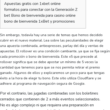
Apuestas gratis con 1xbet online
formatos para conectar con la Generación Z
bet Bono de bienvenida para casino online
bono de bienvenida 1xBet y promociones
Sin embargo, todavía hay una serie de temas que hemos decidido
cubrir en el nuevo material. Lea sobre las peculiaridades de elegir
una apuesta combinada, antiexpresses, parlay del día y ventas de
apuestas. El rollover es una condición cambiante, ya que se fija según
cada promoción o bono de bienvenida. Este x5 que precede al
rollover significa que se debe apostar un mínimo de 5 veces la
cantidad que tenemos para que se nos permita retirar el premio
ganado. Algunos de ellos y explicaremos un poco para que tengas
éxito a la hora de elegir tu bono. Este sitio utiliza Cloudflare y se
adhiere al programa de navegación segura de Google.
Por el contrario, las jugadas combinadas son los boletines
cerrados que contienen de 2 a más eventos seleccionados.
No es algo complejo ni que requiera una preparación en