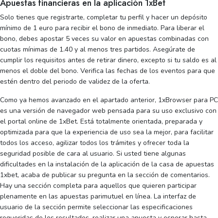
Apuestas financieras en la aplicación 1xBet
Solo tienes que registrarte, completar tu perfil y hacer un depósito
mínimo de 1 euro para recibir el bono de inmediato. Para liberar el
bono, debes apostar 5 veces su valor en apuestas combinadas con
cuotas mínimas de 1.40 y al menos tres partidos. Asegúrate de
cumplir los requisitos antes de retirar dinero, excepto si tu saldo es al
menos el doble del bono. Verifica las fechas de los eventos para que
estén dentro del periodo de validez de la oferta.
Como ya hemos avanzado en el apartado anterior, 1xBrowser para PC
es una versión de navegador web pensada para su uso exclusivo con
el portal online de 1xBet. Está totalmente orientada, preparada y
optimizada para que la experiencia de uso sea la mejor, para facilitar
todos los acceso, agilizar todos los trámites y ofrecer toda la
seguridad posible de cara al usuario. Si usted tiene algunas
dificultades en la instalación de la aplicación de la casa de apuestas
1xbet, acaba de publicar su pregunta en la sección de comentarios.
Hay una sección completa para aquellos que quieren participar
plenamente en las apuestas parimutuel en línea. La interfaz de
usuario de la sección permite seleccionar las especificaciones
requeridas de los resultados, realizar una apuesta y esperar hasta