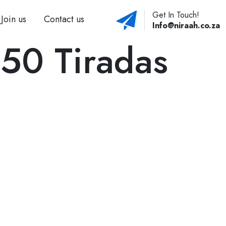
Get In Touch!
Join us
Contact us
Info@niraah.co.za
150 Tiradas