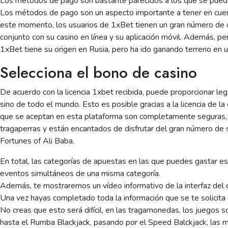
Los métodos de pago son bastante parecidos a los que se pueden u
Los métodos de pago son un aspecto importante a tener en cuent
este momento, los usuarios de 1xBet tienen un gran número de o
conjunto con su casino en línea y su aplicación móvil. Además, pe
1xBet tiene su origen en Rusia, pero ha ido ganando terreno en
Selecciona el bono de casino
De acuerdo con la licencia 1xbet recibida, puede proporcionar leg
sino de todo el mundo. Esto es posible gracias a la licencia de l
que se aceptan en esta plataforma son completamente seguras, e
tragaperras y están encantados de disfrutar del gran número de
Fortunes of Ali Baba.
En total, las categorías de apuestas en las que puedes gastar 
eventos simultáneos de una misma categoría.
Además, te mostraremos un vídeo informativo de la interfaz del c
Una vez hayas completado toda la información que se te solicita 
No creas que esto será difícil, en las tragamonedas, los juegos
hasta el Rumba Blackjack, pasando por el Speed Balckjack, las m