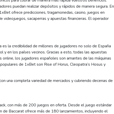
ónicos para cobrar de manera más rápida vuestros beneficios.
adores puedan realizar depósitos y rápidos de manera segura. En
1xBet ofrece predicciones, tragamonedas, casino, juegos en
 de videojuegos, sacaperras y apuestas financieras. El operador
ta es la credibilidad de millones de jugadores no solo de España
l y en los países vecinos. Gracias a esto, todas las apuestas
s online, los jugadores españoles son amantes de las máquinas
s populares de 1xBet son Rise of Horus, Cleopatra’s Hosus y
o con una completa variedad de mercados y cubriendo decenas de
kjack, con más de 200 juegos en oferta. Desde el juego estándar
ón de Baccarat ofrece más de 180 lanzamientos, incluyendo el