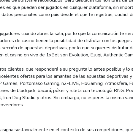
ores de software reconocidos, pero destacan los nombres de Bet
res es que pueden ser jugados en cualquier plataforma, sin impor
s datos personales como país desde el que te registras, ciudad, d
 jugadores cuando abres la sala, por lo que la comunicación te será 
adores de casino tienen la posibilidad de disfrutar con los juego
 sección de apuestas deportivas, por lo que si quieres disfrutar d
n el casino en vivo de 1xBet son Evolution, Ezugi, Authentic Ga
ros clientes, que responderá a su pregunta lo antes posible y lo 
lentes ofertas para los amantes de las apuestas deportivas y t
P Games, Portomaso Gaming, n2-LIVE, HoGaming, Atmosfera, Fazi
nes de blackjack, bacará, póker y ruleta con tecnología RNG. Pod
t, Iron Dog Studio y otros. Sin embargo, no esperes la misma vari
proveedores.
igna sustancialmente en el contexto de sus competidores, que o