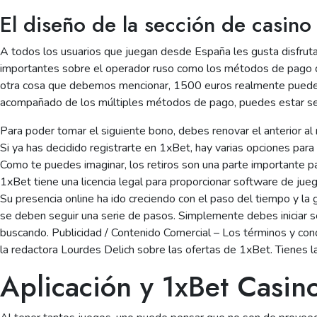
El diseño de la sección de casino
A todos los usuarios que juegan desde España les gusta disfru
importantes sobre el operador ruso como los métodos de pago que
otra cosa que debemos mencionar, 1500 euros realmente pueden me
acompañado de los múltiples métodos de pago, puedes estar s
Para poder tomar el siguiente bono, debes renovar el anterior 
Si ya has decidido registrarte en 1xBet, hay varias opciones para 
Como te puedes imaginar, los retiros son una parte importante par
1xBet tiene una licencia legal para proporcionar software de juegos
Su presencia online ha ido creciendo con el paso del tiempo y l
se deben seguir una serie de pasos. Simplemente debes iniciar se
buscando. Publicidad / Contenido Comercial – Los términos y con
la redactora Lourdes Delich sobre las ofertas de 1xBet. Tienes la 
Aplicación y 1xBet Casin