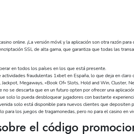
sino online. ¡La versión móvil y la aplicación son otra razón para
 encriptación SSL de alta gama, que garantiza que todas las tran
perar en todos los países en los que está presente.
actividades fraudulentas 1xbet en España, lo que deja en claro q
 Jackpot, Megaways, «Book Of» Slots, Hold and Win, Cluster, New
 no se descarta que en un futuro opten por ofrecer una aplicación
que solo lo pueda desbloquear jugadores con bastante experienci
nvenida solo está disponible para nuevos clientes que deposite
lo para los juegos de tragamonedas, pero no para el casino en vi
sobre el código promocio