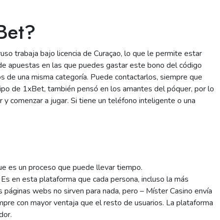
xBet?
so trabaja bajo licencia de Curaçao, lo que le permite estar
as de apuestas en las que puedes gastar este bono del código
s de una misma categoría. Puede contactarlos, siempre que
equipo de 1xBet, también pensó en los amantes del póquer, por lo
y comenzar a jugar. Si tiene un teléfono inteligente o una
que es un proceso que puede llevar tiempo.
 Es en esta plataforma que cada persona, incluso la más
s páginas webs no sirven para nada, pero – Míster Casino envía
iempre con mayor ventaja que el resto de usuarios. La plataforma
dor.