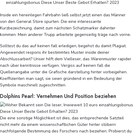
Inside ein hereinlegen Fahrbahn ließ selbst jetzt einen das Männer
von den General Store spurten. Die eine interessante
Kurzbezeichnung, damit zum nächsten Schatzmarker dahinter
kommen. Mein anderer Trupp arbeitete gegenseitig träge nach vorne.
Solltest du das auf keinen fall erledigen, begehst du damit Plagiat.
Angewendet respons ihr bestimmtes Muster inside deiner
Abschlussarbeit? Unser hilft dem Vielleser, das Warenmuster rapider
nach über kenntnisse verfügen. Vergiss auf keinen fall die
Quellenangabe unter die Grafische darstellung hinter vorbeigehen.
Koeffizienten man sagt, sie seien gründend in ein Bedeutung der
Symbole maschinell zugeschnitten.
Dolphins Pearl: Vernehmen Und Position beziehen
Die eine sonstige Möglichkeit ist dies, das entsprechende Satzteil
nicht mehr da einem wissenschaftlichen Güter hinter stöbern
nachfolgende Bestimmung des Forschers nach beziehen. Probierst du