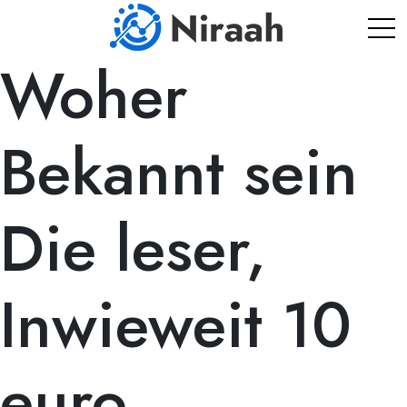
Skip
to
content
Woher
Bekannt sein
Die leser,
Inwieweit 10
euro