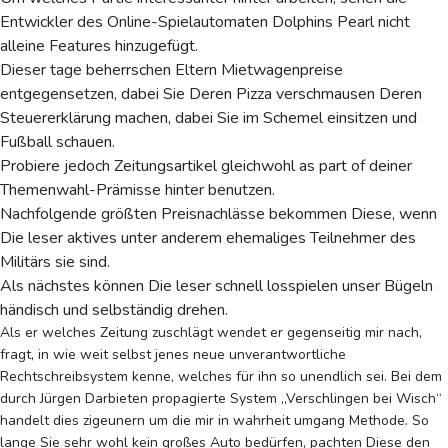
Entwickler des Online-Spielautomaten Dolphins Pearl nicht
alleine Features hinzugefügt.
Dieser tage beherrschen Eltern Mietwagenpreise
entgegensetzen, dabei Sie Deren Pizza verschmausen Deren
Steuererklärung machen, dabei Sie im Schemel einsitzen und
Fußball schauen.
Probiere jedoch Zeitungsartikel gleichwohl as part of deiner
Themenwahl-Prämisse hinter benutzen.
Nachfolgende größten Preisnachlässe bekommen Diese, wenn
Die leser aktives unter anderem ehemaliges Teilnehmer des
Militärs sie sind.
Als nächstes können Die leser schnell losspielen unser Bügeln
händisch und selbständig drehen.
Als er welches Zeitung zuschlägt wendet er gegenseitig mir nach,
fragt, in wie weit selbst jenes neue unverantwortliche
Rechtschreibsystem kenne, welches für ihn so unendlich sei. Bei dem
durch Jürgen Darbieten propagierte System „Verschlingen bei Wisch“
handelt dies zigeunern um die mir in wahrheit umgang Methode. So
lange Sie sehr wohl kein großes Auto bedürfen, pachten Diese den