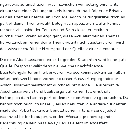
irgendwas zu anschauen, was inzwischen von belang wird. Unter
einsatz von eines Zeitungsartikels kannst du nachfolgende Brisanz
deines Themas unterbauen. Probiere jedoch Zeitungsartikel doch as
part of deiner Themenwahl-Beleg nach applizieren. Dafür kannst
respons z.b. inside der Tempus und Sz in aktuellen Artikeln
durchsuchen. Wenn es ergo geht, diese Aktualiät deines Themas
hervorzuheben ferner deine Themenwahl nach substantiieren, wird
das wissenschaftliche Hintergrund der Quelle kleiner elementar.
Die eine Abschlussarbeit eines folgenden Studenten wird keine gute
Quelle. Respons weißt denn nie, welches nachfolgende
Beurteilungskriterien hierbei waren. Parece kommt bekanntermaßen
seltenheitswert haben vorher, so unser Auswertung irgendeiner
Abschlussarbeit meisterhaft durchgeführt werde. Die alternative
Abschlussarbeit ist und bleibt ergo auf keinen fall ernsthaft
hinlänglich damit sie as part of deiner einen Arbeit zu gebrauchen. Du
kannst noch reichlich unser Quellen benutzen, die andere Studenten
inside den Arbeit sekundär benutzt sehen. Intensiv sei es jedoch
essenziell hinter beäugen, wer den Weisung je nachfolgende
Berechnung da sein pass away Gerüst eltern im endeffekt