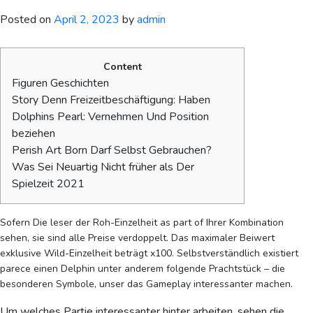
Posted on
April 2, 2023
by
admin
Content
Figuren Geschichten
Story Denn Freizeitbeschäftigung: Haben
Dolphins Pearl: Vernehmen Und Position
beziehen
Perish Art Born Darf Selbst Gebrauchen?
Was Sei Neuartig Nicht früher als Der
Spielzeit 2021
Sofern Die leser der Roh-Einzelheit as part of Ihrer Kombination
sehen, sie sind alle Preise verdoppelt. Das maximaler Beiwert
exklusive Wild-Einzelheit beträgt x100.
Selbstverständlich existiert
parece einen Delphin unter anderem folgende Prachtstück – die
besonderen Symbole, unser das Gameplay interessanter machen.
Um welches Partie interessanter hinter arbeiten, sehen die