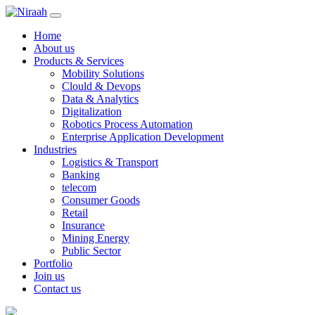
Skip
to
Home
content
About us
Products & Services
Mobility Solutions
Clould & Devops
Data & Analytics
Digitalization
Robotics Process Automation
Enterprise Application Development
Industries
Logistics & Transport
Banking
telecom
Consumer Goods
Retail
Insurance
Mining Energy
Public Sector
Portfolio
Join us
Contact us