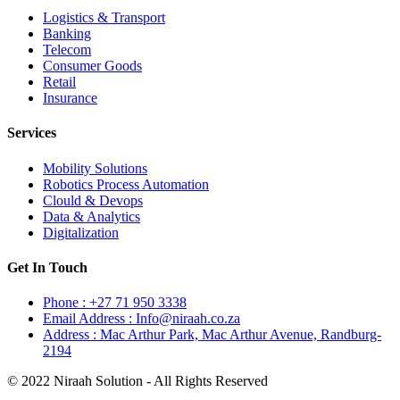
Logistics & Transport
Banking
Telecom
Consumer Goods
Retail
Insurance
Services
Mobility Solutions
Robotics Process Automation
Clould & Devops
Data & Analytics
Digitalization
Get In Touch
Phone :
+27 71 950 3338
Email Address :
Info@niraah.co.za
Address :
Mac Arthur Park, Mac Arthur Avenue, Randburg-
2194
© 2022 Niraah Solution - All Rights Reserved