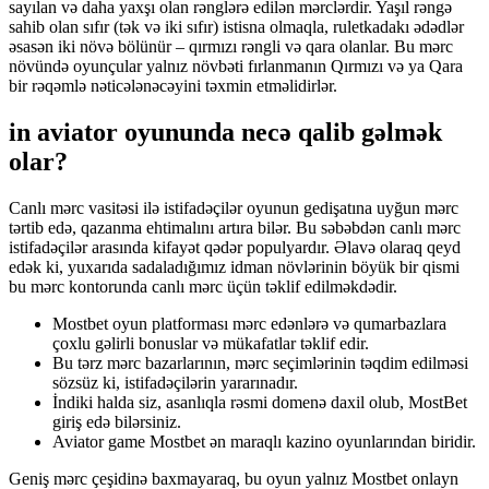
sayılan və daha yaxşı olan rənglərə edilən mərclərdir. Yaşıl rəngə
sahib olan sıfır (tək və iki sıfır) istisna olmaqla, ruletkadakı ədədlər
əsasən iki növə bölünür – qırmızı rəngli və qara olanlar. Bu mərc
növündə oyunçular yalnız növbəti fırlanmanın Qırmızı və ya Qara
bir rəqəmlə nəticələnəcəyini təxmin etməlidirlər.
in aviator oyununda necə qalib gəlmək
olar?
Canlı mərc vasitəsi ilə istifadəçilər oyunun gedişatına uyğun mərc
tərtib edə, qazanma ehtimalını artıra bilər. Bu səbəbdən canlı mərc
istifadəçilər arasında kifayət qədər populyardır. Əlavə olaraq qeyd
edək ki, yuxarıda sadaladığımız idman növlərinin böyük bir qismi
bu mərc kontorunda canlı mərc üçün təklif edilməkdədir.
Mostbet oyun platforması mərc edənlərə və qumarbazlara
çoxlu gəlirli bonuslar və mükafatlar təklif edir.
Bu tərz mərc bazarlarının, mərc seçimlərinin təqdim edilməsi
sözsüz ki, istifadəçilərin yararınadır.
İndiki halda siz, asanlıqla rəsmi domenə daxil olub, MostBet
giriş edə bilərsiniz.
Aviator game Mostbet ən maraqlı kazino oyunlarından biridir.
Geniş mərc çeşidinə baxmayaraq, bu oyun yalnız Mostbet onlayn