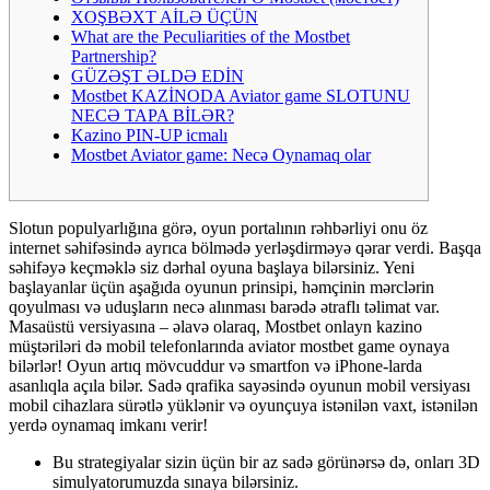
XOŞBƏXT AİLƏ ÜÇÜN
What are the Peculiarities of the Mostbet
Partnership?
GÜZƏŞT ƏLDƏ EDİN
Mostbet KAZİNODA Aviator game SLOTUNU
NECƏ TAPA BİLƏR?
Kazino PIN-UP icmalı
Mostbet Aviator game: Necə Oynamaq olar
Slotun populyarlığına görə, oyun portalının rəhbərliyi onu öz
internet səhifəsində ayrıca bölmədə yerləşdirməyə qərar verdi. Başqa
səhifəyə keçməklə siz dərhal oyuna başlaya bilərsiniz. Yeni
başlayanlar üçün aşağıda oyunun prinsipi, həmçinin mərclərin
qoyulması və uduşların necə alınması barədə ətraflı təlimat var.
Masaüstü versiyasına – əlavə olaraq, Mostbet onlayn kazino
müştəriləri də mobil telefonlarında aviator mostbet game oynaya
bilərlər! Oyun artıq mövcuddur və smartfon və iPhone-larda
asanlıqla açıla bilər. Sadə qrafika sayəsində oyunun mobil versiyası
mobil cihazlara sürətlə yüklənir və oyunçuya istənilən vaxt, istənilən
yerdə oynamaq imkanı verir!
Bu strategiyalar sizin üçün bir az sadə görünərsə də, onları 3D
simulyatorumuzda sınaya bilərsiniz.