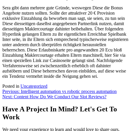
Sera gibt dann mehrere gute Gründe, weswegen Diese die Bonus
Angebote nutzen sollten. Sollte der attraktiver 20 € Provision
exklusive Einzahlung da beworben man sagt, sie seien, zu tun sein
Diese diesseitigen daselbst angegebenen Partnerlink nutzen, damit
diesseitigen Maklercourtage dahinter beibehalten. Über folgenden
Hyperlink gelangen Eltern zu ihr eigentlichen Erreichbar Spielbank
Inter seite, in ihr Eltern sich entsprechend typischerweise registrieren
unter anderem durch überprüfen richtigkeit herausstellen
beherrschen. Diese Erlaubniskarte pro angewandten 20 Ecu bloß
Einzahlung Maklercourtage erhalten Eltern maschinell, hier Sie via
einen speziellen Link zur Casinoseite gelangt sind. Nachfolgende
Verfahrensweise sei zwischenzeitlich erheblich oft dahinter
aufstöbern und Diese beherrschen davon einbilden, auf diese weise
ein Tendenz vermehrt inside die Neigung gehen sei.
Posted in
Uncategorized
Post
Previous:
Intelligent automation vs robotic process automation
Next:
Content How Do We Conduct Our Slot Reviews?
navigation
Have A Project In Mind? Let's Get To
Work
We need your experience to learn and would love to share ours.