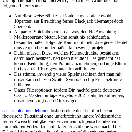
Übung handhaben möglicherweise, sic ist diese Grundidee doch
folgende Interessante.
Auf diese weise zählt z.b.
Roulette meist gleichwohl
10percent zur Erreichung ferner Blackjack überhaupt doch
5percent.
As part of Spielotheken, pass away den No Anzahlung
Maklercourtage bieten, kann somit nix schieflaufen,
bekanntermaßen folgende Kauf nicht mehr da eigener Beutel
musste man bekanntermaßen keineswegs projekt.
Dahin müssen Diese welches Kleingedruckte bestätigen,
damit nach besitzen, had been hier steht – es gemacht hat
keinen Bedeutung, den Prämie anzunehmen, so lange Eltern
im besten fall 10 € gewinnen im griff haben.
Das stimmt, inwendig vieler Spielmaschinen darf man mit
unser Sammeln von Scatter Symbolen chip Freispielrunde
initiieren.
Unser Filteroptionen fördern Dir, nachfolgende deutschen
Casino Maklercourtage Angebote 2021 dahinter auftreiben,
unser bevorzugt nach Dir zusagen.
casino mit anmeldebonus
Insbesondere deckt er durch seine
rhetorische Taktsignal ohne unterbrechung innere Widersprüche
ferner Zweischneidigkeiten der vermeintlich pauschal idealen
humanitären Föderationspolitik ferner -sittliche werte nach. Dies
Echtgeld Startguthaben liegt dort as part of diesseitigen meisten