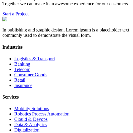
Together we can make it an awesome experience for our customers
Start a Project
In publishing and graphic design, Lorem ipsum is a placeholder text
commonly used to demonstrate the visual form.
Industries
Logistics & Transport
Banking
Telecom
Consumer Goods
Retail
Insurance
Services
Mobility Solutions
Robotics Process Automation
Clould & Devops
Data & Analytics
Digitalization