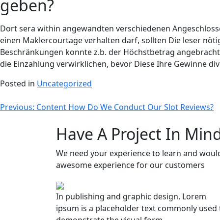
geben?
Dort sera within angewandten verschiedenen Angeschlos
einen Maklercourtage verhalten darf, sollten Die leser nöt
Beschränkungen konnte z.b. der Höchstbetrag angebracht 
die Einzahlung verwirklichen, bevor Diese Ihre Gewinne di
Posted in
Uncategorized
Post
Previous:
Content How Do We Conduct Our Slot Reviews?
navigation
Have A Project In Mind
We need your experience to learn and would
awesome experience for our customers
In publishing and graphic design, Lorem
ipsum is a placeholder text commonly used 