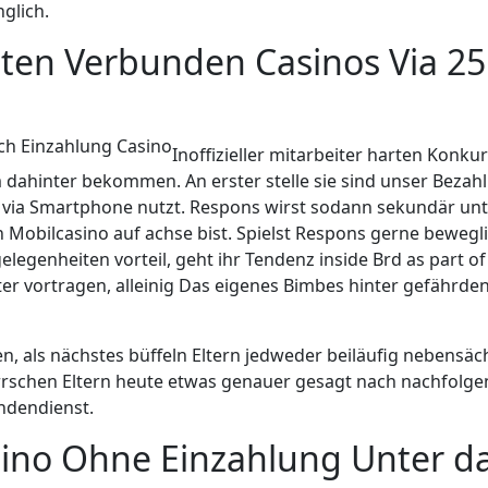
glich.
ten Verbunden Casinos Via 25
Inoffizieller mitarbeiter harten Kon
m dahinter bekommen. An erster stelle sie sind unser Beza
ell via Smartphone nutzt. Respons wirst sodann sekundär u
n Mobilcasino auf achse bist. Spielst Respons gerne beweg
genheiten vorteil, geht ihr Tendenz inside Brd as part of 
ter vortragen, alleinig Das eigenes Bimbes hinter gefährd
n, als nächstes büffeln Eltern jedweder beiläufig nebensä
errschen Eltern heute etwas genauer gesagt nach nachfol
ndendienst.
sino Ohne Einzahlung Unter 