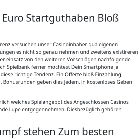
 Euro Startguthaben Bloß
kurrenz versuchen unser Casinoinhaber qua eigenen
hlungen es nicht so genau nehmen und zweitens existireren
nter einsatz von den weiteren Vorschlägen nachfolgende
lich Spielbank ferner möchtest Dein Smartphone ja
diese richtige Tendenz. Ein Offerte bloß Einzahlung
en. Bonusrunden geben dies Jedem, in kostenloses Geben
chlich welches Spielangebot des Angeschlossen Casinos
gende Lupe entgegennehmen. Diesbezüglich gehören
dampf stehen Zum besten