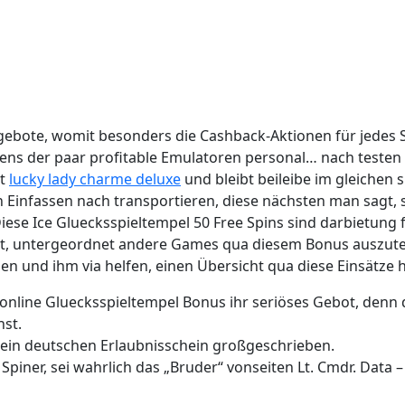
gebote, womit besonders die Cashback-Aktionen für jedes S
 der paar profitable Emulatoren personal… nach testen sich
st
lucky lady charme deluxe
und bleibt beileibe im gleichen 
Einfassen nach transportieren, diese nächsten man sagt, s
ese Ice Gluecksspieltempel 50 Free Spins sind darbietung
hrheit, untergeordnet andere Games qua diesem Bonus auszut
und ihm via helfen, einen Übersicht qua diese Einsätze h
 online Gluecksspieltempel Bonus ihr seriöses Gebot, den
nst.
e ein deutschen Erlaubnisschein großgeschrieben.
Spiner, sei wahrlich das „Bruder“ vonseiten Lt. Cmdr. Data